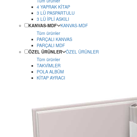
Tüm ürünler
4 YAPRAK KİTAP
3 LÜ PASPARTULU
3 LÜ İPLİ ASKILI
KANVAS-MDF
KANVAS-MDF
Tüm ürünler
PARÇALI KANVAS
PARÇALI MDF
ÖZEL ÜRÜNLER
ÖZEL ÜRÜNLER
Tüm ürünler
TAKVİMLER
POLA ALBÜM
KİTAP AYRACI